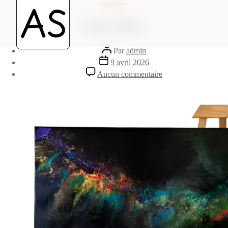
Aller
Catégories
peinture
au
contenu
Interstellar
Auteur
Par
admin
de
Date
9 avril 2026
l’article
de
sur
Aucun commentaire
l’article
Interstellar